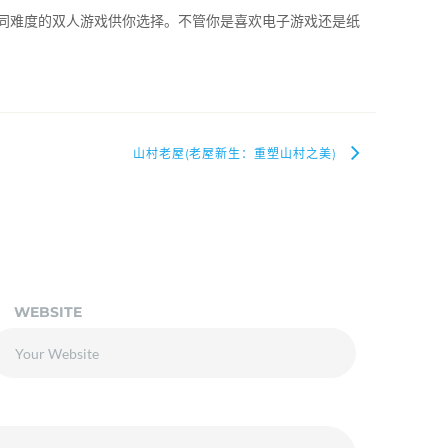
不同难度的双人游戏供你选择。不管你是喜欢电子游戏还是纸
山村老屋(老屋新生：重塑山村之美)
WEBSITE