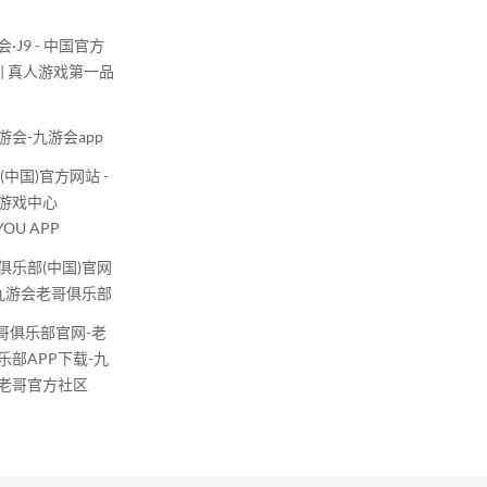
·J9 - 中国官方
 | 真人游戏第一品
九游会-九游会app
(中国)官方网站 -
游戏中心
UYOU APP
俱乐部(中国)官网
J9九游会老哥俱乐部
老哥俱乐部官网-老
乐部APP下载-九
老哥官方社区