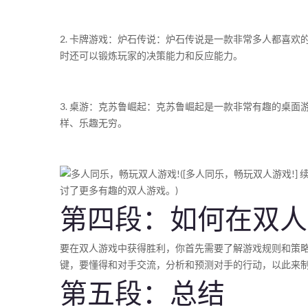
2. 卡牌游戏：炉石传说：炉石传说是一款非常多人都喜
时还可以锻炼玩家的决策能力和反应能力。
3. 桌游：克苏鲁崛起：克苏鲁崛起是一款非常有趣的桌
样、乐趣无穷。
第四段：如何在双人
要在双人游戏中获得胜利，你首先需要了解游戏规则和策
键，要懂得和对手交流，分析和预测对手的行动，以此来
第五段：总结