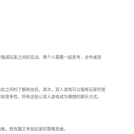
更强调玩家之间的互动，两个人需要一起思考、合作或竞
彼此之间的了解和信任。其次，双人游戏可以锻炼玩家的思
谊和竞争性。所有这些让双人游戏成为理想的娱乐方式。
利者。既有趣又考验玩家的策略思维。