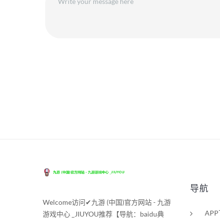
导航
Welcome访问✔九游 (中国)官方网站 - 九游
APP
游戏中心 _JIUYOU推荐【导航：baidu典