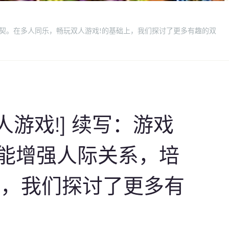
默契。在多人同乐，畅玩双人游戏!的基础上，我们探讨了更多有趣的双
游戏!] 续写：游戏
能增强人际关系，培
上，我们探讨了更多有