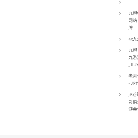
九游会
网站
牌
ag
九游 
九游
_JI
老哥
- 
j9
哥俱
游会