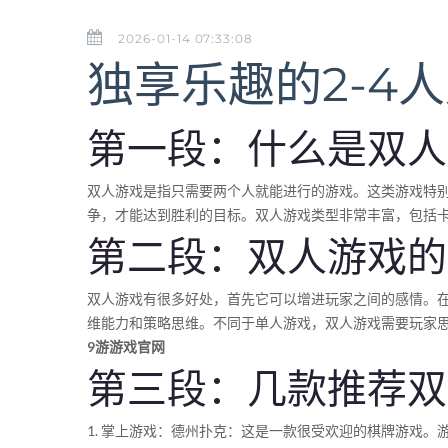
2026-01-14 07:33:08
独享乐趣的2-4
第一段：什么是双人
双人游戏是指只需要两个人就能进行的游戏。这类游戏特
争，才能达到胜利的目标。双人游戏类型非常丰富，包括
第二段：双人游戏的
双人游戏有很多好处，首先它可以增进玩家之间的感情。
维能力和策略思维。不同于单人游戏，双人游戏需要玩家
9游游戏官网
第三段：几款推荐双
1. 掌上游戏：德州扑克：这是一款很受欢迎的棋牌游戏