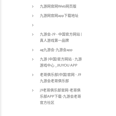
九游网官网Web网页版
九游网官网app下载地址
九游会·J9 - 中国官方网站 |
真人游戏第一品牌
ag九游会-九游会app
九游 (中国)官方网站 - 九游
游戏中心 _JIUYOU APP
老哥俱乐部(中国)官网 - J9
九游会老哥俱乐部
j9老哥俱乐部官网-老哥俱
乐部APP下载-九游会老哥
官方社区