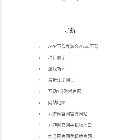
导航
APP下载九游会j9app下载
项目展示
游戏新闻
最新注册网址
互动9游游戏官网
网站地图
九游网官网官方网站
九游网官网手机版入口
九游网官网手机版官网