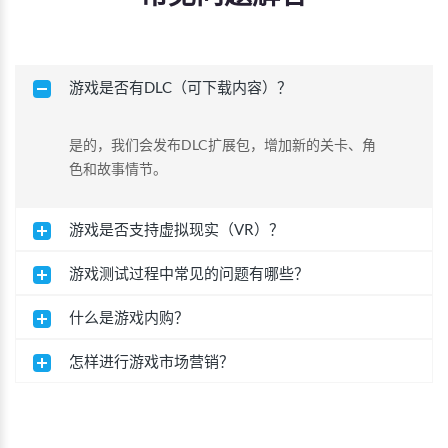
游戏是否有DLC（可下载内容）？
是的，我们会发布DLC扩展包，增加新的关卡、角
色和故事情节。
游戏是否支持虚拟现实（VR）？
游戏测试过程中常见的问题有哪些？
什么是游戏内购？
怎样进行游戏市场营销？