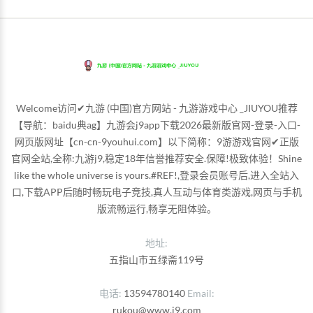
Welcome访问✔九游 (中国)官方网站 - 九游游戏中心 _JIUYOU推荐
【导航：baidu典ag】九游会j9app下载2026最新版官网-登录-入口-
网页版网址【cn-cn-9youhui.com】以下简称：9游游戏官网✔正版
官网全站,全称:九游j9,稳定18年信誉推荐安全.保障!极致体验！Shine
like the whole universe is yours.#REF!,登录会员账号后,进入全站入
口,下载APP后随时畅玩电子竞技,真人互动与体育类游戏,网页与手机
版流畅运行,畅享无阻体验。
地址:
五指山市五绿斋119号
电话
13594780140
Email
rukou@www.j9.com