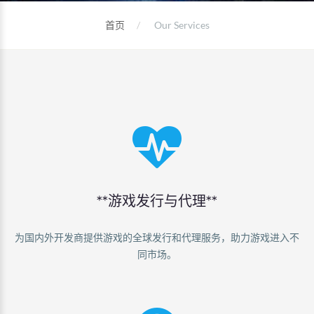
首页
Our Services
**游戏发行与代理**
为国内外开发商提供游戏的全球发行和代理服务，助力游戏进入不
同市场。