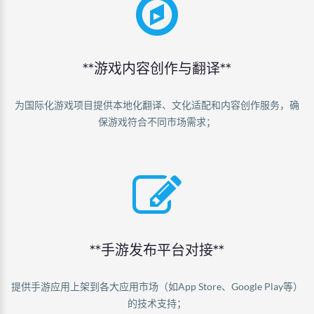
**游戏内容创作与翻译**
为国际化游戏项目提供本地化翻译、文化适配和内容创作服务，确
保游戏符合不同市场需求；
**手游发布平台对接**
提供手游应用上架到各大应用市场（如App Store、Google Play等）
的技术支持；