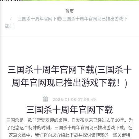
首页
三国杀十周年官网下载(三国杀十周年官网现已推出游戏下
载！)
三国杀十周年官网下载(三国杀十
周年官网现已推出游戏下载！)
2026-01-08 07:09:49
三国杀十周年官网下载
三国杀是一款非常受欢迎的桌游，自发布以来已经过去了10年。为
了纪念这个特殊的时刻，三国杀十周年官网现已推出游戏下载。在
这篇文章中，我们将向您介绍此下载并探讨该游戏的一些关键特