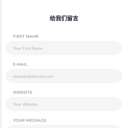
给我们留言
FIRST NAME
E-MAIL
WEBSITE
YOUR MESSAGE