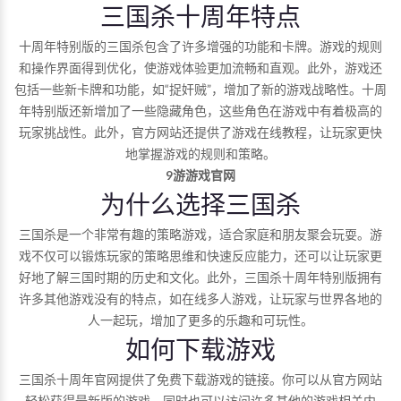
三国杀十周年特点
十周年特别版的三国杀包含了许多增强的功能和卡牌。游戏的规则
和操作界面得到优化，使游戏体验更加流畅和直观。此外，游戏还
包括一些新卡牌和功能，如“捉奸贼”，增加了新的游戏战略性。十周
年特别版还新增加了一些隐藏角色，这些角色在游戏中有着极高的
玩家挑战性。此外，官方网站还提供了游戏在线教程，让玩家更快
地掌握游戏的规则和策略。
9游游戏官网
为什么选择三国杀
三国杀是一个非常有趣的策略游戏，适合家庭和朋友聚会玩耍。游
戏不仅可以锻炼玩家的策略思维和快速反应能力，还可以让玩家更
好地了解三国时期的历史和文化。此外，三国杀十周年特别版拥有
许多其他游戏没有的特点，如在线多人游戏，让玩家与世界各地的
人一起玩，增加了更多的乐趣和可玩性。
如何下载游戏
三国杀十周年官网提供了免费下载游戏的链接。你可以从官方网站
轻松获得最新版的游戏，同时也可以访问许多其他的游戏相关内