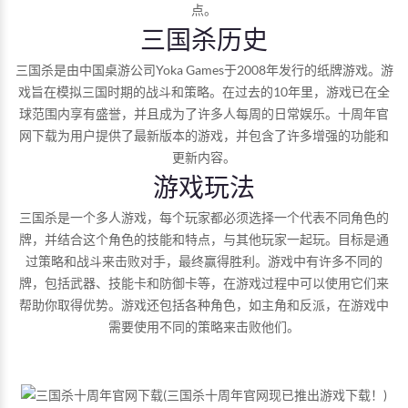
点。
三国杀历史
三国杀是由中国桌游公司Yoka Games于2008年发行的纸牌游戏。游
戏旨在模拟三国时期的战斗和策略。在过去的10年里，游戏已在全
球范围内享有盛誉，并且成为了许多人每周的日常娱乐。十周年官
网下载为用户提供了最新版本的游戏，并包含了许多增强的功能和
更新内容。
游戏玩法
三国杀是一个多人游戏，每个玩家都必须选择一个代表不同角色的
牌，并结合这个角色的技能和特点，与其他玩家一起玩。目标是通
过策略和战斗来击败对手，最终赢得胜利。游戏中有许多不同的
牌，包括武器、技能卡和防御卡等，在游戏过程中可以使用它们来
帮助你取得优势。游戏还包括各种角色，如主角和反派，在游戏中
需要使用不同的策略来击败他们。