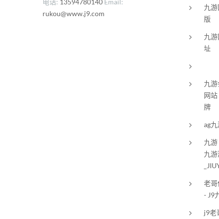
电话
13594780140
Email
九游
rukou@www.j9.com
版
九游
址
九游会
网站
牌
ag
九游 
九游
_JI
老哥
- 
j9