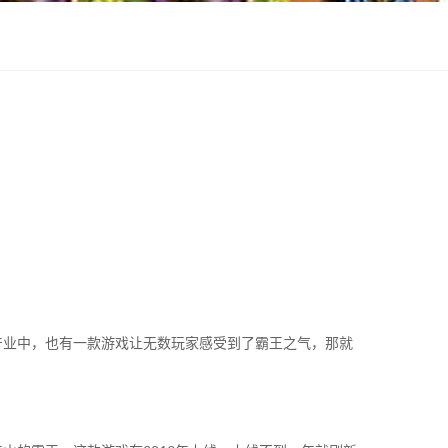
产业中，也有一款游戏让无数玩家感受到了霸王之气，那就