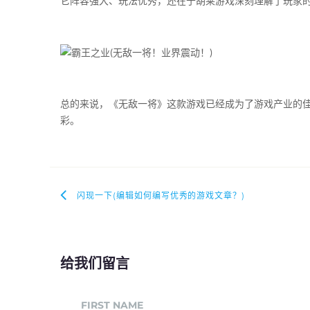
它阵容强大、玩法优秀，还在于胡莱游戏深刻理解了玩家
总的来说，《无敌一将》这款游戏已经成为了游戏产业的
彩。
闪现一下(编辑如何编写优秀的游戏文章？)
给我们留言
FIRST NAME