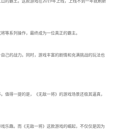
山的霸王。这款游戏在2019年上线，上线不到一年就刷新
武将等系列操作，最终成为一位真正的霸主。
升自己的战力。同时，游戏丰富的剧情和充满挑战的玩法也
等。值得一提的是，《无敌一将》的游戏场景还极其逼真，
游戏乐趣。而《无敌一将》这款游戏的崛起，不仅仅是因为