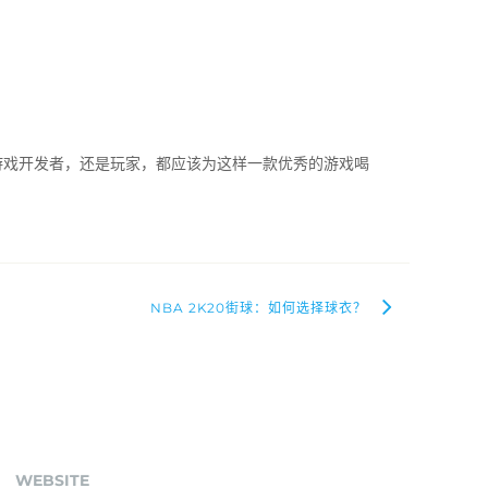
游戏开发者，还是玩家，都应该为这样一款优秀的游戏喝
NBA 2K20街球：如何选择球衣？
WEBSITE