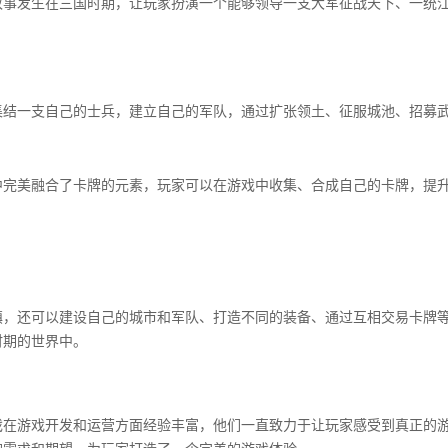
事发生在三国时期，让玩家扮演一个能够领导一支大军征战天下、一统江
集结一支自己的士兵，建立自己的军队，通过扩张领土、征服城池、招募
中完美融合了卡牌的元素，玩家可以在游戏中收集、合成自己的卡牌，提
镇，还可以建设自己的城市和军队、打造不同的装备、通过互相交易卡牌
时期的世界中。
戏在游戏开发和运营方面经验丰富，他们一直致力于让玩家感受到真正的