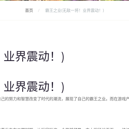
首页
霸王之业(无敌一将！业界震动！)
！业界震动！)
！业界震动！)
自己的努力和智慧改变了时代的潮流，展现了自己的霸王之业。而在游戏