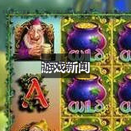
手机版入口首页
APP下载九游会j9app下载
项目展示
游戏新闻