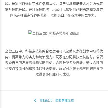
段。玩家可以通过完成任务和战役、参与战斗和培养人才等方式来
提升技能等级。在升级技能时，玩家可以根据自己的需求和发展方
向来选择重点培养的技能，以提高自己在游戏中的竞争力。
全战三国中，科技点技能的合理运用可以帮助玩家在战争中取得优
势，提高势力的实力和统治能力。玩家在分配科技点技能时，需要
考虑自己的发展需求和战略目标，合理分配各类技能。通过合理的
科技点技能分配和技能的升级培养，玩家可以在全战三国的世界中
取得更多的胜利和成就。
修仙纪元：技能掌控之道