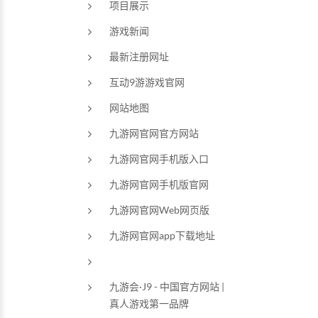
项目展示
游戏新闻
最新注册网址
互动9游游戏官网
网站地图
九游网官网官方网站
九游网官网手机版入口
九游网官网手机版官网
九游网官网Web网页版
九游网官网app下载地址
九游会·J9 - 中国官方网站 |
真人游戏第一品牌