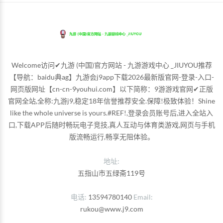
Welcome访问✔九游 (中国)官方网站 - 九游游戏中心 _JIUYOU推荐
【导航：baidu典ag】九游会j9app下载2026最新版官网-登录-入口-
网页版网址【cn-cn-9youhui.com】以下简称：9游游戏官网✔正版
官网全站,全称:九游j9,稳定18年信誉推荐安全.保障!极致体验！Shine
like the whole universe is yours.#REF!,登录会员账号后,进入全站入
口,下载APP后随时畅玩电子竞技,真人互动与体育类游戏,网页与手机
版流畅运行,畅享无阻体验。
地址:
五指山市五绿斋119号
电话
13594780140
Email
rukou@www.j9.com