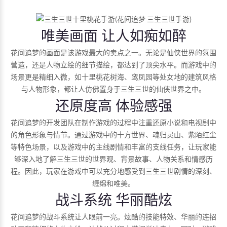
唯美画面 让人如痴如醉
花间追梦的画面是该游戏最大的卖点之一。无论是仙侠世界的氛围
营造，还是人物立绘的细节描绘，都达到了顶尖水平。而游戏中的
场景更是精细入微，如十里桃花树海、鸾凤园等处女地的建筑风格
与人物形象，都让人仿佛置身于三生三世的仙侠世界之中。
还原度高 体验感强
花间追梦的开发团队在制作游戏的过程中注重还原小说和电视剧中
的角色形象与情节。通过游戏中的十方世界、魂归灵山、紫陌红尘
等特色场景，以及游戏中的主线剧情和丰富的支线任务，让玩家能
够深入地了解三生三世的世界观、背景故事、人物关系和情感历
程。因此，玩家在游戏中可以充分地感受到三生三世剧情的深刻、
缠绵和唯美。
战斗系统 华丽酷炫
花间追梦的战斗系统让人眼前一亮。炫酷的技能特效、华丽的连招