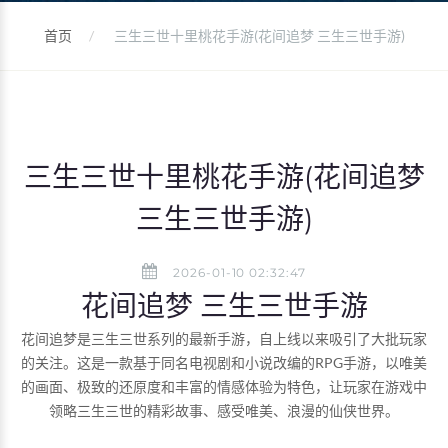
首页
三生三世十里桃花手游(花间追梦 三生三世手游)
三生三世十里桃花手游(花间追梦
三生三世手游)
2026-01-10 02:32:47
花间追梦 三生三世手游
花间追梦是三生三世系列的最新手游，自上线以来吸引了大批玩家
的关注。这是一款基于同名电视剧和小说改编的RPG手游，以唯美
的画面、极致的还原度和丰富的情感体验为特色，让玩家在游戏中
领略三生三世的精彩故事、感受唯美、浪漫的仙侠世界。