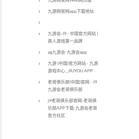
九游网官网app下载地址
九游会·J9 - 中国官方网站 |
真人游戏第一品牌
ag九游会-九游会app
九游 (中国)官方网站 - 九游
游戏中心 _JIUYOU APP
老哥俱乐部(中国)官网 - J9
九游会老哥俱乐部
j9老哥俱乐部官网-老哥俱
乐部APP下载-九游会老哥
官方社区