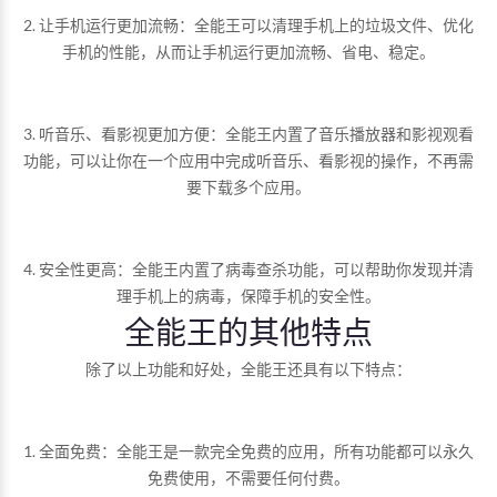
2. 让手机运行更加流畅：全能王可以清理手机上的垃圾文件、优化
手机的性能，从而让手机运行更加流畅、省电、稳定。
3. 听音乐、看影视更加方便：全能王内置了音乐播放器和影视观看
功能，可以让你在一个应用中完成听音乐、看影视的操作，不再需
要下载多个应用。
4. 安全性更高：全能王内置了病毒查杀功能，可以帮助你发现并清
理手机上的病毒，保障手机的安全性。
全能王的其他特点
除了以上功能和好处，全能王还具有以下特点：
1. 全面免费：全能王是一款完全免费的应用，所有功能都可以永久
免费使用，不需要任何付费。