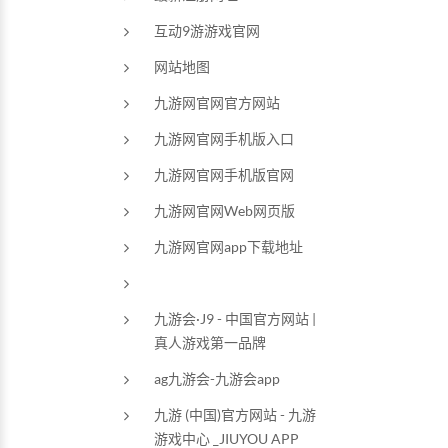
互动9游游戏官网
网站地图
九游网官网官方网站
九游网官网手机版入口
九游网官网手机版官网
九游网官网Web网页版
九游网官网app下载地址
九游会·J9 - 中国官方网站 |
真人游戏第一品牌
ag九游会-九游会app
九游 (中国)官方网站 - 九游
游戏中心 _JIUYOU APP