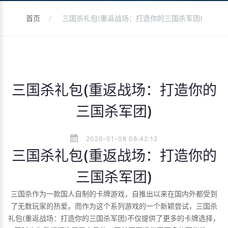
首页
三国杀礼包(重返战场：打造你的三国杀军团)
三国杀礼包(重返战场：打造你的
三国杀军团)
2026-01-08 08:42:12
三国杀礼包(重返战场：打造你的
三国杀军团)
三国杀作为一款国人自制的卡牌游戏，自推出以来在国内外都受到
了无数玩家的热爱。而作为这个系列游戏的一个新颖尝试，三国杀
礼包(重返战场：打造你的三国杀军团)不仅提供了更多的卡牌选择，