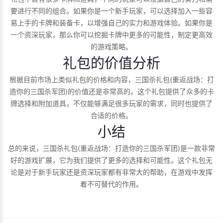
要进行不同的组合。如果你是一个新手玩家，可以选择加入一些容
易上手的卡牌和装备卡，以增强自己的实力和游戏体验。如果你是
一个资深玩家，那么你可以挖掘卡牌中更多的可能性，制定更高效
的游戏策略。
礼包的价值分析
根据目前市场上类似礼包的价格和内容，三国杀礼包(重返战场：打
造你的三国杀军团)的价值还是非常高的。这个礼包提供了众多的卡
牌选择和附加道具，不仅能够满足很多玩家的需求，同时也提供了
合适的价格。
小结
总的来说，三国杀礼包(重返战场：打造你的三国杀军团)是一款非常
好的游戏扩展，它为我们提供了更多的选择和可能性。这个礼包无
论是对于新手玩家还是资深玩家都有非常大的帮助，在游戏中发挥
着不可替代的作用。