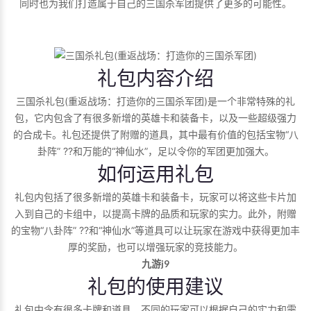
同时也为我们打造属于自己的三国杀军团提供了更多的可能性。
礼包内容介绍
三国杀礼包(重返战场：打造你的三国杀军团)是一个非常特殊的礼
包，它内包含了有很多新增的英雄卡和装备卡，以及一些超级强力
的合成卡。礼包还提供了附赠的道具，其中最有价值的包括宝物“八
卦阵” ??和万能的“神仙水”，足以令你的军团更加强大。
如何运用礼包
礼包内包括了很多新增的英雄卡和装备卡，玩家可以将这些卡片加
入到自己的卡组中，以提高卡牌的品质和玩家的实力。此外，附赠
的宝物“八卦阵” ??和“神仙水”等道具可以让玩家在游戏中获得更加丰
厚的奖励，也可以增强玩家的竞技能力。
九游j9
礼包的使用建议
礼包中含有很多卡牌和道具，不同的玩家可以根据自己的实力和需