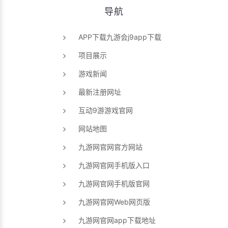
导航
APP下载九游会j9app下载
项目展示
游戏新闻
最新注册网址
互动9游游戏官网
网站地图
九游网官网官方网站
九游网官网手机版入口
九游网官网手机版官网
九游网官网Web网页版
九游网官网app下载地址