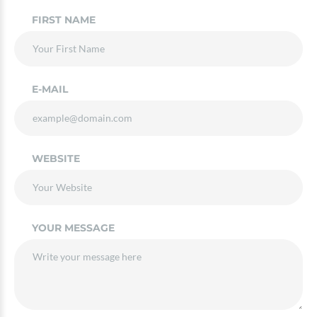
FIRST NAME
E-MAIL
WEBSITE
YOUR MESSAGE