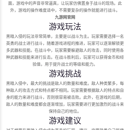
面，游戏中的声音非常逼真，让玩家仿佛置身于战斗的现场。此
外，游戏的操作难度适中，不需要复杂的操作就能进行战斗。
九游网官网
游戏玩法
黑暗入侵的玩法非常简单，主要是以战斗为主。玩家需要选择一名
英勇的战士进行战斗，随着游戏进程的推进，玩家可以逐渐解锁更
多武器和技能。在战斗中，玩家需要躲避敌人的攻击，同时使用各
种武器和技能来进行反击。在战斗胜利后，玩家可以获得金币和经
验值，用于提升战士的等级和能力。
游戏挑战
黑暗入侵中，最大的挑战是敌人的数量和难度。敌人种类繁多，每
种敌人的攻击方式和特点都不相同。玩家需要根据敌人的特点和自
身的能力来进行战斗，否则很容易被击败。此外，在游戏的后期，
敌人的数量和难度都会逐渐增加，玩家需要进行更加激烈的战斗来
保持自己的地位。
游戏建议