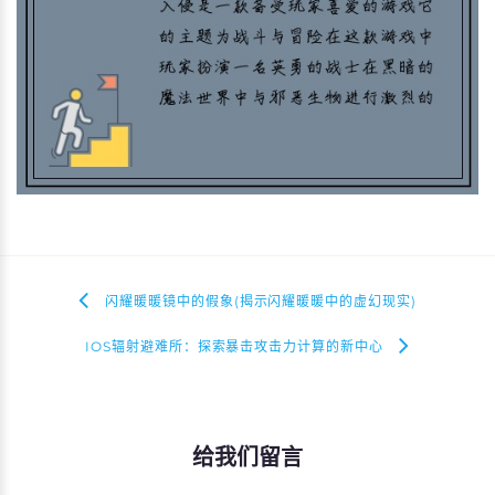
闪耀暖暖镜中的假象(揭示闪耀暖暖中的虚幻现实)
IOS辐射避难所：探索暴击攻击力计算的新中心
给我们留言