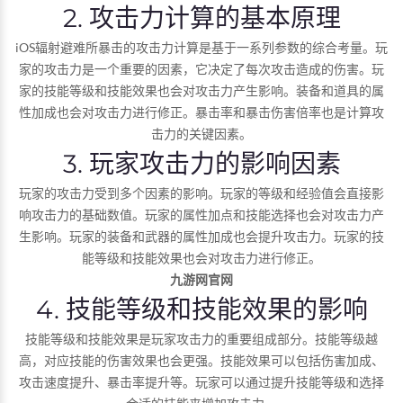
2. 攻击力计算的基本原理
iOS辐射避难所暴击的攻击力计算是基于一系列参数的综合考量。玩
家的攻击力是一个重要的因素，它决定了每次攻击造成的伤害。玩
家的技能等级和技能效果也会对攻击力产生影响。装备和道具的属
性加成也会对攻击力进行修正。暴击率和暴击伤害倍率也是计算攻
击力的关键因素。
3. 玩家攻击力的影响因素
玩家的攻击力受到多个因素的影响。玩家的等级和经验值会直接影
响攻击力的基础数值。玩家的属性加点和技能选择也会对攻击力产
生影响。玩家的装备和武器的属性加成也会提升攻击力。玩家的技
能等级和技能效果也会对攻击力进行修正。
九游网官网
4. 技能等级和技能效果的影响
技能等级和技能效果是玩家攻击力的重要组成部分。技能等级越
高，对应技能的伤害效果也会更强。技能效果可以包括伤害加成、
攻击速度提升、暴击率提升等。玩家可以通过提升技能等级和选择