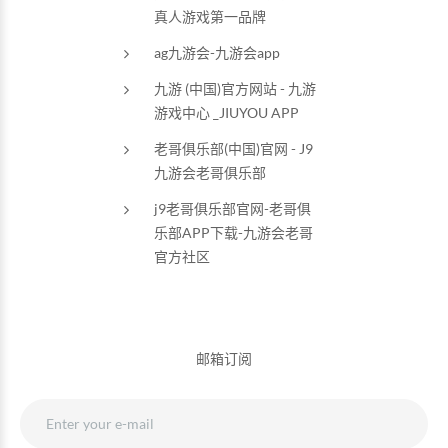
真人游戏第一品牌
ag九游会-九游会app
九游 (中国)官方网站 - 九游
游戏中心 _JIUYOU APP
老哥俱乐部(中国)官网 - J9
九游会老哥俱乐部
j9老哥俱乐部官网-老哥俱
乐部APP下载-九游会老哥
官方社区
邮箱订阅