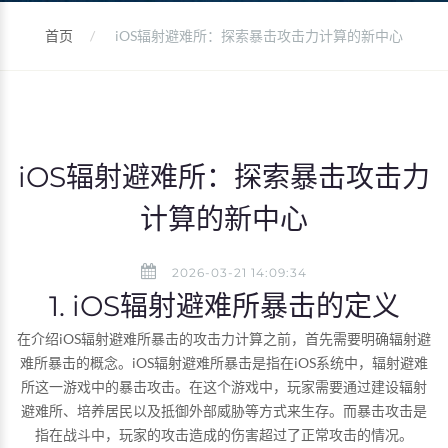
首页
iOS辐射避难所：探索暴击攻击力计算的新中心
iOS辐射避难所：探索暴击攻击力
计算的新中心
2026-03-21 14:09:34
1. iOS辐射避难所暴击的定义
在介绍iOS辐射避难所暴击的攻击力计算之前，首先需要明确辐射避
难所暴击的概念。iOS辐射避难所暴击是指在iOS系统中，辐射避难
所这一游戏中的暴击攻击。在这个游戏中，玩家需要通过建设辐射
避难所、培养居民以及抵御外部威胁等方式来生存。而暴击攻击是
指在战斗中，玩家的攻击造成的伤害超过了正常攻击的情况。