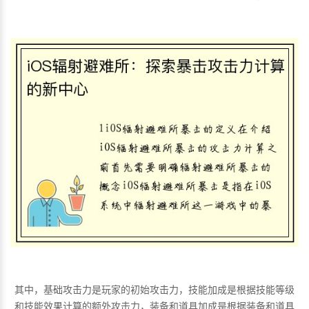
其中，基础攻击力是玩家的初始攻击力，技能加成是根据技能等级
和技能效果计算的额外攻击力，装备和道具加成是根据装备和道具