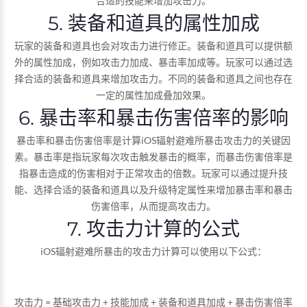
合适的技能来增加攻击力。
5. 装备和道具的属性加成
玩家的装备和道具也会对攻击力进行修正。装备和道具可以提供额
外的属性加成，例如攻击力加成、暴击率加成等。玩家可以通过选
择合适的装备和道具来增加攻击力。不同的装备和道具之间也存在
一定的属性加成叠加效果。
6. 暴击率和暴击伤害倍率的影响
暴击率和暴击伤害倍率是计算iOS辐射避难所暴击攻击力的关键因
素。暴击率是指玩家每次攻击触发暴击的概率，而暴击伤害倍率是
指暴击造成的伤害相对于正常攻击的倍数。玩家可以通过提升技
能、选择合适的装备和道具以及升级特定属性来增加暴击率和暴击
伤害倍率，从而提高攻击力。
7. 攻击力计算的公式
iOS辐射避难所暴击的攻击力计算可以使用以下公式：
攻击力 = 基础攻击力 + 技能加成 + 装备和道具加成 + 暴击伤害倍率