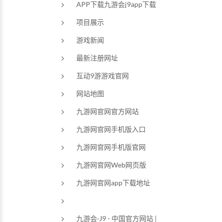
APP下载九游会j9app下载
项目展示
游戏新闻
最新注册网址
互动9游游戏官网
网站地图
九游网官网官方网站
九游网官网手机版入口
九游网官网手机版官网
九游网官网Web网页版
九游网官网app下载地址
九游会·J9 - 中国官方网站 |